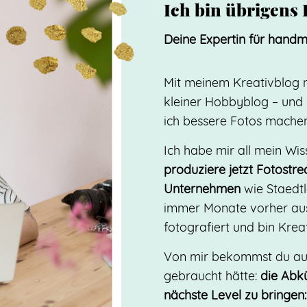
Ich bin übrigens 
Deine Expertin für hand
Mit meinem Kreativblog me
kleiner Hobbyblog – und 
ich bessere Fotos mache
Ich habe mir all mein Wi
produziere jetzt Fotostr
Unternehmen
wie Staedtl
immer Monate vorher aus
fotografiert und bin Krea
Von mir bekommst du auf 
gebraucht hätte:
die Abk
nächste Level zu bringe